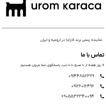
نماینده رسمی برند کاراجا در ارومیه و ایران
تماس با ما
۷ روز هفته از ۱۰ صبح تا ۱۰ شب پاسخگوی شما عزیزان هستیم
09144852329
09126016496
905532340094+