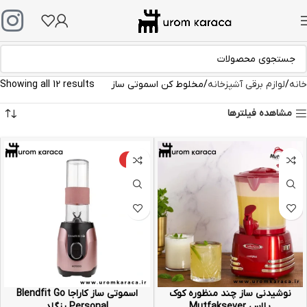
خانه
لوازم برقی آشپزخانه
مخلوط کن اسموتی ساز
Showing all 12 results
مشاهده فیلترها
-26%
نوشیدنی ساز چند منظوره کوک
اسموتی ساز کاراجا Blendfit Go
پلاس Mutfaksever
Personal رزگلد