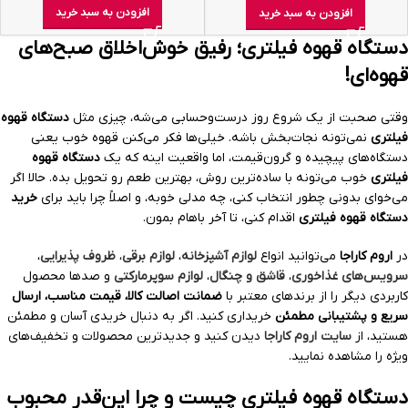
افزودن به سبد خرید
افزودن به سبد خرید
دستگاه قهوه فیلتری؛ رفیق خوش‌اخلاق صبح‌های
قهوه‌ای!
وقتی صحبت از یک شروع روز درست‌وحسابی می‌شه، چیزی مثل
دستگاه قهوه
فیلتری
نمی‌تونه نجات‌بخش باشه. خیلی‌ها فکر می‌کنن قهوه خوب یعنی
دستگاه‌های پیچیده و گرون‌قیمت، اما واقعیت اینه که یک
دستگاه قهوه
فیلتری
خوب می‌تونه با ساده‌ترین روش، بهترین طعم رو تحویل بده. حالا اگر
می‌خوای بدونی چطور انتخاب کنی، چه مدلی خوبه، و اصلاً چرا باید برای
خرید
دستگاه قهوه فیلتری
اقدام کنی، تا آخر باهام بمون.
در
اروم کاراجا
می‌توانید انواع
لوازم آشپزخانه
،
لوازم برقی
،
ظروف پذیرایی
،
سرویس‌های غذاخوری
،
قاشق و چنگال
،
لوازم سوپرمارکتی
و صدها محصول
کاربردی دیگر را از برندهای معتبر با
ضمانت اصالت کالا، قیمت مناسب، ارسال
سریع و پشتیبانی مطمئن
خریداری کنید. اگر به دنبال خریدی آسان و مطمئن
هستید، از
سایت اروم کاراجا
دیدن کنید و جدیدترین محصولات و تخفیف‌های
ویژه را مشاهده نمایید.
دستگاه قهوه فیلتری چیست و چرا این‌قدر محبوب