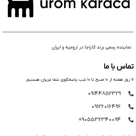
نماینده رسمی برند کاراجا در ارومیه و ایران
تماس با ما
۷ روز هفته از ۱۰ صبح تا ۱۰ شب پاسخگوی شما عزیزان هستیم
09144852329
09126016496
905532340094+