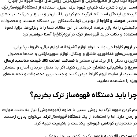
قهوه ترک یکی از محبوب‌ترین و اصیل‌ترین روش‌های تهیه قهوه در جهان
است. برای داشتن یک فنجان قهوه ترک اصیل، استفاده از
دستگاه قهوه‌ساز ترک
گزینه‌ای ایده‌آل است که فرآیند دم کردن را آسان‌تر و سریع‌تر می‌کند. برندهای
معتبر
هومند و کاراجا
از بهترین تولیدکنندگان این دستگاه هستند و محصولات
باکیفیتی را به بازار عرضه کرده‌اند. در این مقاله، شما را با ویژگی‌ها، مزایا، نحوه
استفاده و نکات خرید قهوه‌ساز ترک در
اروم کاراجا
آشنا خواهیم کرد.
در
اروم کاراجا
می‌توانید انواع
لوازم آشپزخانه
،
لوازم برقی
،
ظروف پذیرایی
،
سرویس‌های غذاخوری
،
قاشق و چنگال
،
لوازم سوپرمارکتی
و صدها محصول
کاربردی دیگر را از برندهای معتبر با
ضمانت اصالت کالا، قیمت مناسب، ارسال
سریع و پشتیبانی مطمئن
خریداری کنید. اگر به دنبال خریدی آسان و مطمئن
هستید، از
سایت اروم کاراجا
دیدن کنید و جدیدترین محصولات و تخفیف‌های
ویژه را مشاهده نمایید.
چرا باید دستگاه قهوه‌ساز ترک بخریم؟
دم کردن قهوه ترک به روش سنتی با جذوه (قهوه‌جوش) نیاز به دقت، مهارت
و زمان دارد. اما با استفاده از یک
دستگاه
قهوه‌ساز
ترک
، می‌توان بدون زحمت،
در مدت‌زمان کوتاهی قهوه‌ای یکدست و باکیفیت تهیه کرد.
✅
سرعت بالا:
تهیه قهوه ترک در کمترین زمان ممکن