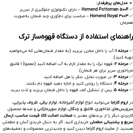
🔹
مدل‌های پرطرفدار:
✅
Homend Pottoman 5004
– دارای تکنولوژی جلوگیری از سرریز
✅
Homend Royal 3003
– مناسب برای دم‌آوری چند فنجان به‌صورت
همزمان
راهنمای استفاده از دستگاه قهوه‌ساز ترک
✅
مرحله 1:
آب را داخل مخزن بریزید (به مقدار فنجان‌هایی که می‌خواهید
تهیه کنید).
✅
مرحله 2:
قهوه ترک را به مقدار لازم به آب اضافه کنید (معمولاً 1 قاشق
مرباخوری سرپر برای هر فنجان).
✅
مرحله 3:
در صورت تمایل، شکر یا هل اضافه کنید.
✅
مرحله 4:
دستگاه را روشن کنید و اجازه دهید قهوه دم بکشد.
✅
مرحله 5:
پس از تشکیل کف، قهوه را داخل فنجان بریزید و لذت ببرید.
در
اروم کاراجا
می‌توانید انواع
لوازم آشپزخانه
،
لوازم برقی
،
ظروف پذیرایی
،
سرویس‌های غذاخوری
،
قاشق و چنگال
،
لوازم سوپرمارکتی
و صدها محصول
کاربردی دیگر را از برندهای معتبر با
ضمانت اصالت کالا، قیمت مناسب، ارسال
سریع و پشتیبانی مطمئن
خریداری کنید. اگر به دنبال خریدی آسان و مطمئن
هستید، از
سایت اروم کاراجا
دیدن کنید و جدیدترین محصولات و تخفیف‌های