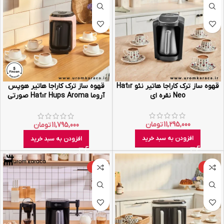
قهوه‌ ساز ترک کاراجا هاتیر نئو Hatır
قهوه ساز ترک کاراجا هاتیر هوپس
Neo نقره ای
آروما Hatır Hups Aroma صورتی
روشن
11,295,000
تومان
11,795,000
تومان
افزودن به سبد خرید
افزودن به سبد خرید
-5%
-7%