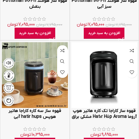
قهوه ساز هومند Pottoman 1833h
قهوه ساز هومند Pottoman 1863h
سبز آبی
بنفش
7,095,000
تومان
7,095,000
تومان
7,795,000
تومان
7,795,000
تومان
افزودن به سبد خرید
افزودن به سبد خرید
قهوه ساز کاراجا تک کاره هاتیر هوپ
قهوه ساز سه کاره کاراجا‌ هاتیر
آروما Hatır Hüp Aroma مشکی براق
هوپس hatir hups آبی
9,895,000
تومان
10,395,000
تومان