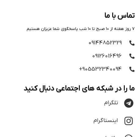
تماس با ما
۷ روز هفته از ۱۰ صبح تا ۱۰ شب پاسخگوی شما عزیزان هستیم
09144852329
09126016496
905532340094+
ما را در شبکه های اجتماعی دنبال کنید
تلگرام
اینستاگرام