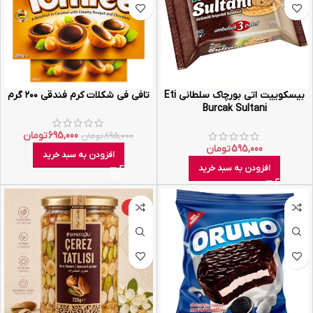
بیسکوییت اتی بورچاک سلطانی Eti
تافی فی شکلات کرم فندقی ۲۰۰ گرم
Burcak Sultani
695,000
تومان
895,000
تومان
595,000
تومان
افزودن به سبد خرید
افزودن به سبد خرید
-22%