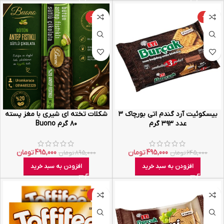
-45%
-23%
بیسکوئیت آرد گندم اتی بورچاک ۳
شکلات تخته ای شیری با مغز پسته
عدد ۳۹۳ گرم
۸۰ گرم Buono
495,000
تومان
495,000
تومان
645,000
تومان
895,000
تومان
افزودن به سبد خرید
افزودن به سبد خرید
-22%