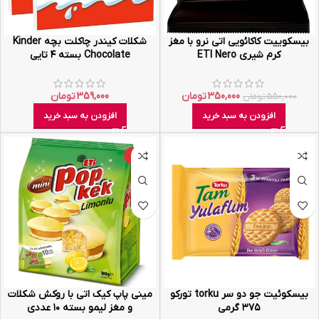
بیسکوییت کاکائویی اتی نرو با مغز
شکلات کیندر چاکلت بچه Kinder
کرم شیری ETI Nero
Chocolate بسته ۴ تایی
350,000
تومان
359,000
تومان
550,000
تومان
افزودن به سبد خرید
افزودن به سبد خرید
-14%
بیسکوئیت جو دو سر torku تورکو
مینی پاپ کیک اتی با روکش شکلات
۳۷۵ گرمی
و مغز لیمو بسته ۱۰ عددی