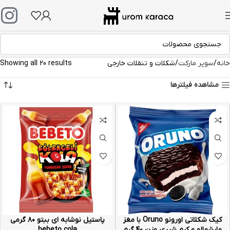
خانه
سوپر مارکت
شکلات و تنقلات خارجی
Showing all 20 results
مشاهده فیلترها
کیک شکلاتی اورونو Oruno با مغز
پاستیل نوشابه ای ببتو ۸۰ گرمی
مارشمالو و کرم شیری وزن ۴۰ گرم
bebeto cola