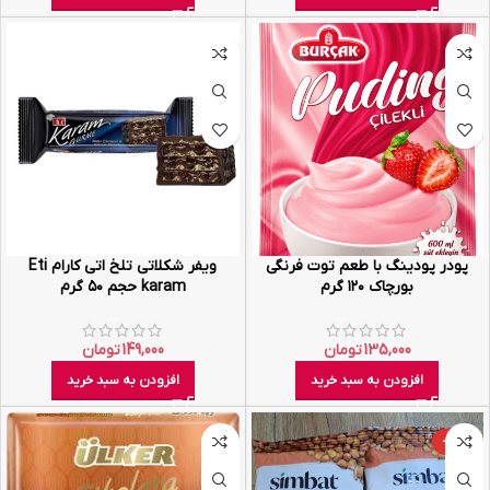
پودر پودینگ با طعم توت فرنگی
ویفر شکلاتی تلخ اتی کارام Eti
بورچاک ۱۲۰ گرم
karam حجم ۵۰ گرم
135,000
تومان
149,000
تومان
افزودن به سبد خرید
افزودن به سبد خرید
-49%