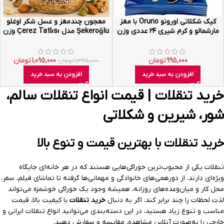
کیک شکلاتی اورونو Oruno با مغز
معجون چندمغز و عسل شکر اوغلو
مارشمالو و کرم شیری ۲۴ عددی وزن
Şekeroğlu مدل Çerez Tatlısı وزن
۴۰ گرم
۷۲۰ گرم
995,000
تومان
1,095,000
تومان
1,395,000
تومان
افزودن به سبد خرید
افزودن به سبد خرید
خرید تنقلات | قیمت انواع تنقلات سالم،
شور، شیرین و شکلاتی
خرید تنقلات با بهترین قیمت و تنوع بالا
تنقلات یکی از محبوب‌ترین خوراکی‌هایی هستند که در هر خانه‌ای جایگاه
ویژه‌ای دارند. از دورهمی‌های خانوادگی و مهمانی‌ها گرفته تا تماشای فیلم، سفر،
محل کار و میان‌وعده‌های روزانه، همیشه وجود یک خوراکی خوشمزه می‌تواند
لذت لحظات را چند برابر کند. اگر به دنبال
خرید تنقلات
با کیفیت بالا، قیمت
مناسب و تنوع زیاد هستید، در این دسته‌بندی می‌توانید انواع تنقلات ایرانی و
خارجی را به‌صورت آنلاین مشاهده، مقایسه و سفارش دهید.