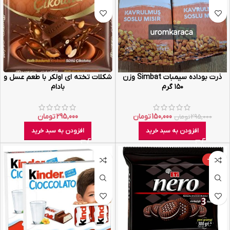
ذرت بوداده سیمبات Simbat وزن
شکلات تخته ای اولکر با طعم عسل و
۱۵۰ گرم
بادام
150,000
تومان
295,000
تومان
295,000
تومان
افزودن به سبد خرید
افزودن به سبد خرید
-36%