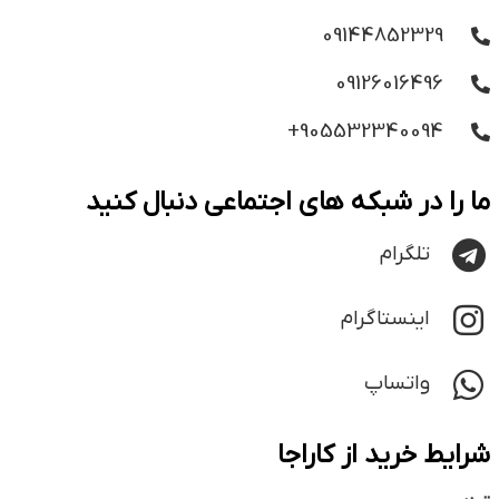
09144852329
09126016496
905532340094+
ما را در شبکه های اجتماعی دنبال کنید
تلگرام
اینستاگرام
واتساپ
شرایط خرید از کاراجا