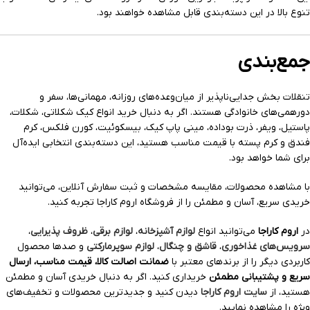
تنوع بالا در این دسته‌بندی قابل مشاهده خواهند بود.
جمع‌بندی
تنقلات بخش جدایی‌ناپذیر از میان‌وعده‌های روزانه، مهمانی‌ها، سفر و
دورهمی‌های خانوادگی هستند. اگر به دنبال خرید انواع کیک شکلاتی، شکلات،
پاستیل، ویفر، ذرت بوداده، مینی پاپ کیک، بیسکوئیت، کورن فلکس، کرم
فندق و کرم پسته با قیمت مناسب هستید، این دسته‌بندی انتخابی ایده‌آل
برای شما خواهد بود.
با مشاهده محصولات، مقایسه مشخصات و ثبت سفارش آنلاین، می‌توانید
خریدی سریع، آسان و مطمئن را از فروشگاه اروم کاراجا تجربه کنید.
در
اروم کاراجا
می‌توانید انواع
لوازم آشپزخانه
،
لوازم برقی
،
ظروف پذیرایی
،
سرویس‌های غذاخوری
،
قاشق و چنگال
،
لوازم سوپرمارکتی
و صدها محصول
کاربردی دیگر را از برندهای معتبر با
ضمانت اصالت کالا، قیمت مناسب، ارسال
سریع و پشتیبانی مطمئن
خریداری کنید. اگر به دنبال خریدی آسان و مطمئن
هستید، از
سایت اروم کاراجا
دیدن کنید و جدیدترین محصولات و تخفیف‌های
ویژه را مشاهده نمایید.