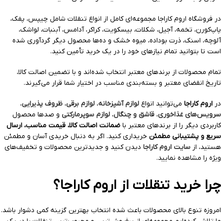
در فروشگاه اروم کاراجا مجموعه‌ای کامل از انواع تنقلات شامل چیپس، پفک،
پاپ‌کورن، تخمه، آجیل، شکلات، بیسکویت، کراکر، آدامس، آبنبات، لواشک،
آلوچه، اسنک، ذرت بوداده، میوه خشک و ده‌ها محصول دیگر گردآوری شده
است تا بتوانید تمام نیازهای خود را در یک خرید تأمین کنید.
تمام محصولات از برندهای معتبر انتخاب شده‌اند و با تضمین اصالت کالا،
تاریخ انقضای معتبر و بسته‌بندی مناسب در اختیار شما قرار می‌گیرند.
در
اروم کاراجا
می‌توانید انواع
لوازم آشپزخانه
،
لوازم برقی
،
ظروف پذیرایی
،
سرویس‌های غذاخوری
،
قاشق و چنگال
،
لوازم سوپرمارکتی
و صدها محصول
کاربردی دیگر را از برندهای معتبر با
ضمانت اصالت کالا، قیمت مناسب، ارسال
سریع و پشتیبانی مطمئن
خریداری کنید. اگر به دنبال خریدی آسان و مطمئن
هستید، از
سایت اروم کاراجا
دیدن کنید و جدیدترین محصولات و تخفیف‌های
ویژه را مشاهده نمایید.
چرا خرید تنقلات از اروم کاراجا؟
امروزه تنوع بالای محصولات باعث شده انتخاب بهترین گزینه کمی دشوار باشد.