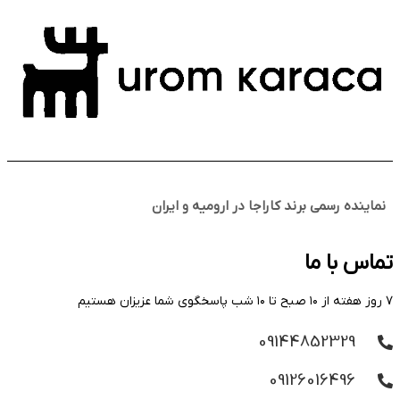
نماینده رسمی برند کاراجا در ارومیه و ایران
تماس با ما
۷ روز هفته از ۱۰ صبح تا ۱۰ شب پاسخگوی شما عزیزان هستیم
09144852329
09126016496