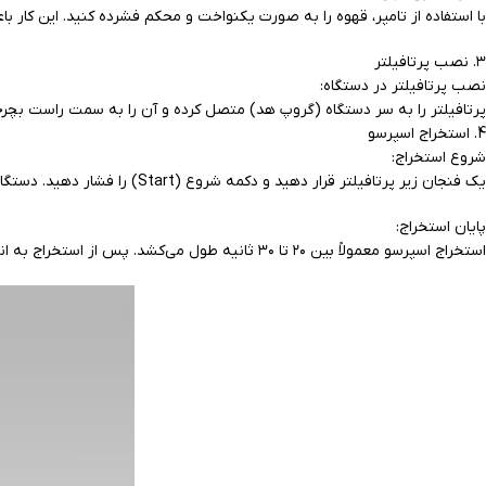
با استفاده از تامپر، قهوه را به صورت یکنواخت و محکم فشرده کنید. این کار 
۳. نصب پرتافیلتر
نصب پرتافیلتر در دستگاه:
پرتافیلتر را به سر دستگاه (گروپ هد) متصل کرده و آن را به سمت راست بچرخان
4. استخراج اسپرسو
شروع استخراج:
یک فنجان زیر پرتافیلتر قرار دهید و دکمه شروع (Start) را فشار دهید. دستگاه شروع به پمپ کردن آب با فشار از طریق پودر قهوه می‌کند.
پایان استخراج:
استخراج اسپرسو معمولاً بین ۲۰ تا ۳۰ ثانیه طول می‌کشد. پس از استخراج به اندازه مورد نظر (حدود ۳۰ میلی‌لیتر برای یک شات)، دستگاه را متوقف کنید.