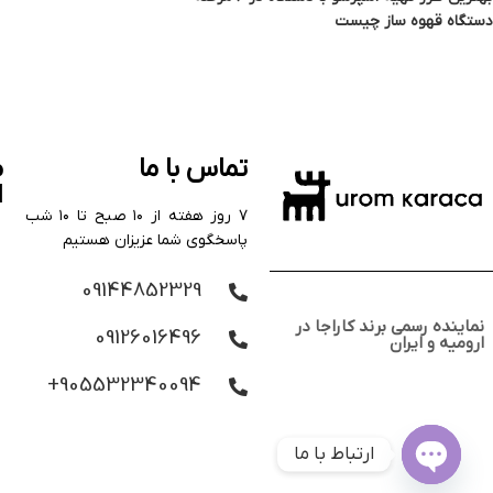
دستگاه قهوه ساز چیست
تماس با ما
م
ا
۷ روز هفته از ۱۰ صبح تا ۱۰ شب
پاسخگوی شما عزیزان هستیم
09144852329
نماینده رسمی برند کاراجا در
09126016496
ارومیه و ایران
905532340094+
ارتباط با ما