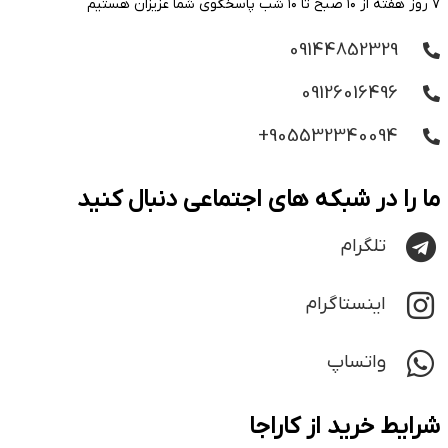
۷ روز هفته از ۱۰ صبح تا ۱۰ شب پاسخگوی شما عزیزان هستیم
09144852329
09126016496
905532340094+
ما را در شبکه های اجتماعی دنبال کنید
تلگرام
اینستاگرام
واتساپ
شرایط خرید از کاراجا