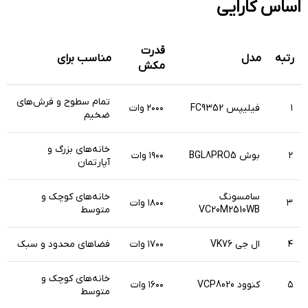
اساس کارایی
قدرت
رتبه
مدل
مناسب برای
مکش
تمام سطوح و فرش‌های
۱
فیلیپس FC9352
۲۰۰۰ وات
ضخیم
خانه‌های بزرگ و
۲
بوش BGL8PRO5
۱۹۰۰ وات
آپارتمان
سامسونگ
خانه‌های کوچک و
۳
۱۸۰۰ وات
VC20M2510WB
متوسط
۴
ال جی VK76
۱۷۰۰ وات
فضاهای محدود و سبک
خانه‌های کوچک و
۵
کنوود VCP8020
۱۶۰۰ وات
متوسط