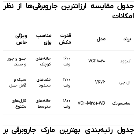
جدول مقایسه
ارزانترین جاروبرقی‌ها
از نظر
امکانات
قدرت
مناسب
ویژگی
برند
مدل
مکش
برای
خاص
۱۶۰۰
خانه‌های
جمع و جور
کنوود
VCP8020
وات
کوچک
و سبک
۱۷۰۰
فضاهای
سبک و
ال جی
VK76
وات
محدود
قابل حمل
۱۸۰۰
خانه‌های
نازل‌های
سامسونگ
VC20M2510WB
وات
متوسط
متنوع
جدول رتبه‌بندی بهترین مارک جاروبرقی بر