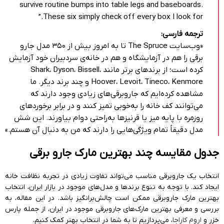
survive routine bumps into table legs and baseboards.
These six simply check off every box I look for.”
ترجمه فارسی:
«وب‌سایت The Spruce تا به امروز بیش از ۳۵۰ مدل جارو
برقی را هم در آزمایشگاه و هم در خانه‌ی سردبیران خود آزمایش
کرده است؛ از برندهای برتر مانند Shark، Dyson، Bissell،
Hoover، Levoit، Tineco، Kenmore و چند برند دیگر. ما
مشاهده کرده‌ایم که جاروبرقی‌های زیادی وجود دارند که
می‌توانند کف خانه را به‌خوبی تمیز کنند و در برابر برخوردهای
روزمره با پایه میز یا قرنیزها به‌راحتی دوام بیاورند. این شش
مدل دقیقاً تمام ویژگی‌هایی را دارند که من به دنبال آن هستم.»
جدول مقایسه چند
بهترین مارک جارو برقی
انتخاب یک جاروبرقی مناسب می‌تواند تفاوت زیادی در تجربه نظافت خانه
ایجاد کند. با توجه به تنوع برندها و مدل‌های موجود در بازار ایران، انتخاب
بهترین مارک جاروبرقی ممکن است چالش‌برانگیز باشد. در این مقاله، به
بررسی و معرفی بهترین مارک‌های جاروبرقی موجود در ایران، از جمله پارس
خزر و
اروم کاراجا
، می‌پردازیم تا به شما در انتخاب بهتر کمک کنیم.