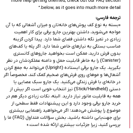
more help getting oriented, check out our FAQ section
below, as it goes into much more detail.”
ترجمه فارسی:
«بسته به نوع کف پوش‌های خانه‌تان و میزان آشغالی که با آن
مواجه می‌شوید، داشتن بهترین جارو برقی برای کار اهمیت
زیادی در تمیز نگه داشتن فضای شما دارد. پیدا کردن گزینه
مناسب بستگی به نیازهای خاص شما دارد. اگر پله یا کف‌های
بدون فرش دارید، ممکن است بخواهید جاروهای کانستری
(Canister) را به خاطر قابلیت حمل و دامنه عملکردشان در نظر
بگیرید. یک جارو برقی ایستاده (Upright) می‌تواند به جمع کردن
آشغال‌ها و موهای روی فرش‌های ضخیم کمک کند، مخصوصاً اگر
در خانه‌ای با فرش زندگی می‌کنید. یک جارو سبک عصایی یا
دستی (Stick/Handheld) نیز انتخاب خوبی است اگر بیش از
همه به قابلیت مانور نیاز دارید. البته، نکات زیادی دیگر هم در
خرید جارو برقی وجود دارد و این پیشنهادات فقط سطحی از
موضوع را پوشش می‌دهند؛ اگر می‌خواهید راهنمایی بیشتری
برای جهت‌یابی داشته باشید، بخش سؤالات متداول (FAQ) ما را
بررسی کنید، زیرا جزئیات بیشتری ارائه شده است.»