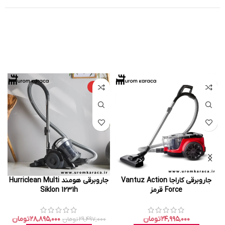
-۲%
جاروبرقی کاراجا Vantuz Action
جاروبرقی هومند Hurriclean Multi
Force قرمز
Siklon 1231h
۲۴,۹۹۵,۰۰۰
تومان
۲۸,۸۹۵,۰۰۰
تومان
۲۹,۴۹۷,۰۰۰
تومان