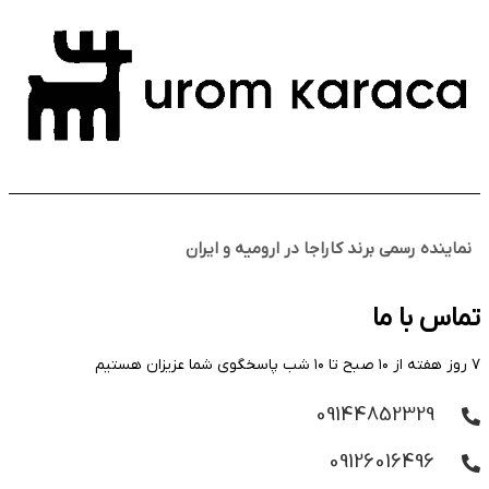
نماینده رسمی برند کاراجا در ارومیه و ایران
تماس با ما
۷ روز هفته از ۱۰ صبح تا ۱۰ شب پاسخگوی شما عزیزان هستیم
09144852329
09126016496