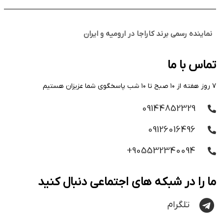
نماینده رسمی برند کاراجا در ارومیه و ایران
تماس با ما
۷ روز هفته از ۱۰ صبح تا ۱۰ شب پاسخگوی شما عزیزان هستیم
09144852329
09126016496
905532340094+
ما را در شبکه های اجتماعی دنبال کنید
تلگرام